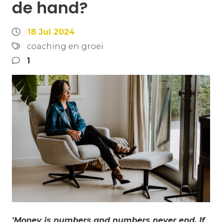
de hand?
18 Jul 2024
coaching en groei
1
'Money is numbers and numbers never end. If