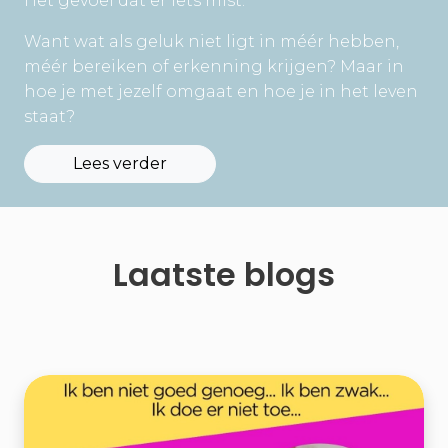
Het gevoel dat er iets mist.
Want wat als geluk niet ligt in méér hebben,
méér bereiken of erkenning krijgen? Maar in
hoe je met jezelf omgaat en hoe je in het leven
staat?
Lees verder
Laatste blogs