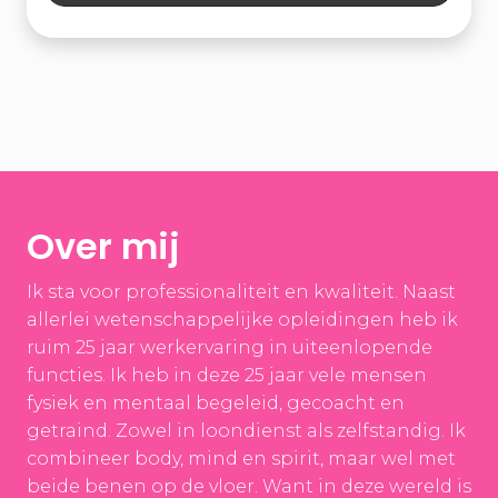
Over mij
Ik sta voor professionaliteit en kwaliteit. Naast
allerlei wetenschappelijke opleidingen heb ik
ruim 25 jaar werkervaring in uiteenlopende
functies. Ik heb in deze 25 jaar vele mensen
fysiek en mentaal begeleid, gecoacht en
getraind. Zowel in loondienst als zelfstandig. Ik
combineer body, mind en spirit, maar wel met
beide benen op de vloer. Want in deze wereld is