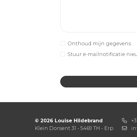
Onthoud mijn gegevens
Stuur e-mailnotificatie nie
© 2026 Louise Hildebrand
+3
Klein Dorsent 31 - 5469 TH - Erp
in