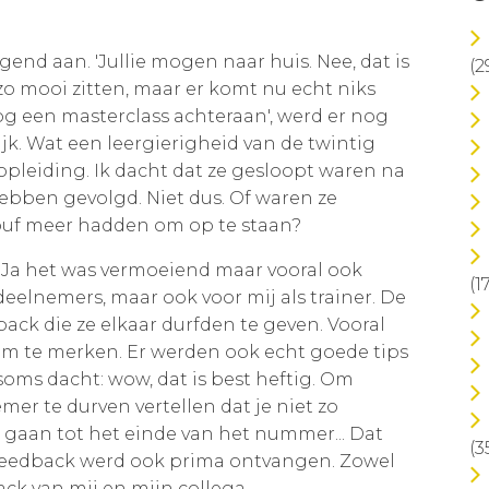
end aan. 'Jullie mogen naar huis. Nee, dat is
(2
 zo mooi zitten, maar er komt nu echt niks
og een masterclass achteraan', werd er nog
k. Wat een leergierigheid van de twintig
opleiding. Ik dacht dat ze gesloopt waren na
ebben gevolgd. Niet dus. Of waren ze
uf meer hadden om op te staan?
 Ja het was vermoeiend maar vooral ook
(1
deelnemers, maar ook voor mij als trainer. De
back die ze elkaar durfden te geven. Vooral
 om te merken. Er werden ook echt goede tips
soms dacht: wow, dat is best heftig. Om
r te durven vertellen dat je niet zo
gaan tot het einde van het nummer... Dat
(3
e feedback werd ook prima ontvangen. Zowel
ack van mij en mijn collega.