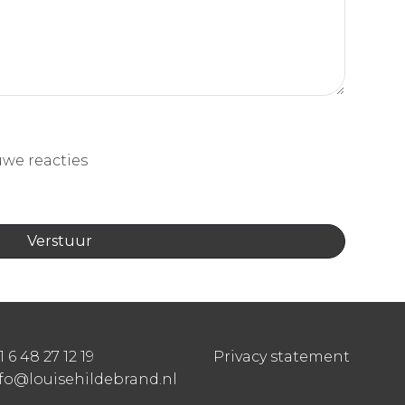
uwe reacties
1 6 48 27 12 19
Privacy statement
fo@louisehildebrand.nl