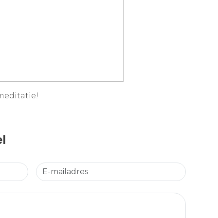
meditatie!
el