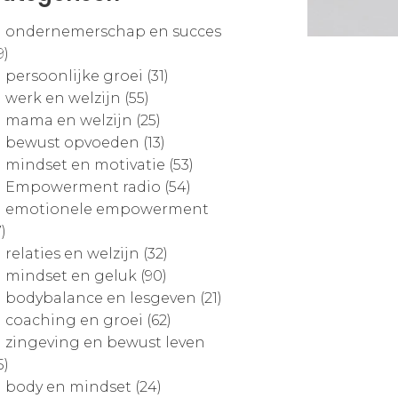
ondernemerschap en succes
9)
persoonlijke groei (31)
werk en welzijn (55)
mama en welzijn (25)
bewust opvoeden (13)
mindset en motivatie (53)
Empowerment radio (54)
emotionele empowerment
7)
relaties en welzijn (32)
mindset en geluk (90)
bodybalance en lesgeven (21)
coaching en groei (62)
zingeving en bewust leven
5)
body en mindset (24)