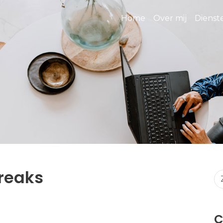
Home
Over mij
Diens
reaks
C