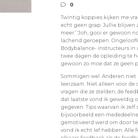
0
Twintig koppies kijken me vrag
echt geen grap. Jullie blijven
meer.' 'Joh, gooi er gewoon n
lachend geroepen. Ongelooflij
Bodybalance- instructeurs in 
twee dagen de opleiding te h
gewoon zo moe dat ze geen p
Sommigen wel. Anderen niet.
leerzaam. Niet alleen voor de 
vragen die ze stelden, de feed
dat laatste vond ik geweldig
gegeven. Tips waarvan ik zelf 
bijvoorbeeld een mededeelneme
gemotiveerd werd om door te 
vond ik echt lef hebben. All
elkaars feedback als de feedb