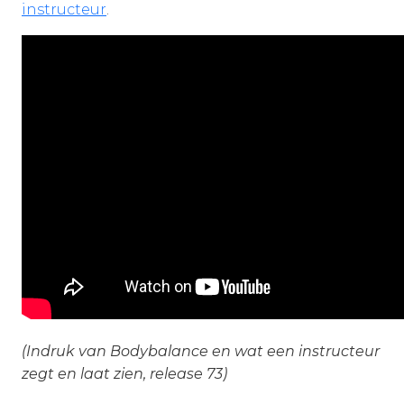
instructeur
.
(Indruk van Bodybalance en wat een instructeur
zegt en laat zien, release 73)