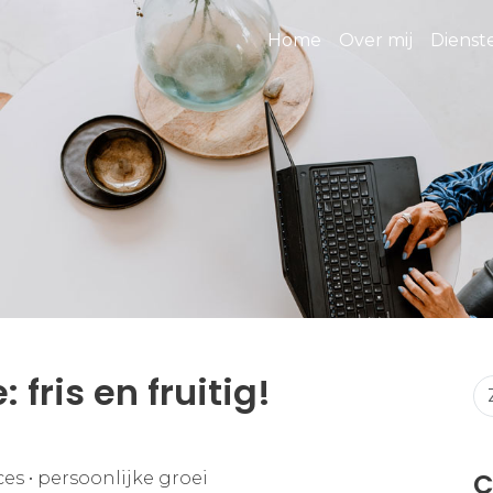
Home
Over mij
Diens
fris en fruitig!
C
ces
•
persoonlijke groei