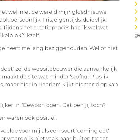
het wel: met de wereld mijn gloednieuwe
ok persoonlijk. Fris, eigentijds, duidelijk,
. Tijdens het creatieproces had ik wel wat
ge
ikelblok? Ikzelf.
ge heeft me lang beziggehouden. Wel of niet
at doet', zei de websitebouwer die aanvankelijk
 maakt de site wat minder 'stoffig'. Plus: ik
is, maar hier in Haarlem kijkt niemand op van
jker in: 'Gewoon doen. Dat ben jij toch?'
en waren ook positief.
voelde voor mij als een soort 'coming out'.
ier waarop ik niet vaak naar buiten treedt