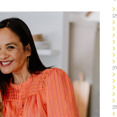
(2
(1
(3