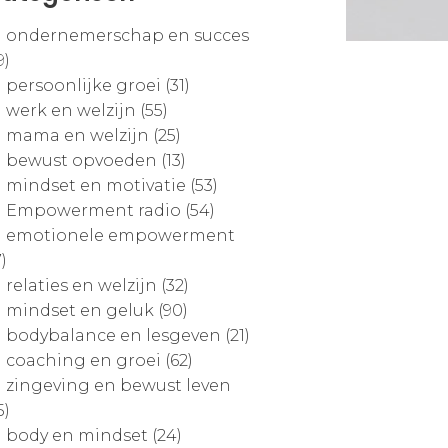
ondernemerschap en succes
9)
persoonlijke groei (31)
werk en welzijn (55)
mama en welzijn (25)
bewust opvoeden (13)
mindset en motivatie (53)
Empowerment radio (54)
emotionele empowerment
7)
relaties en welzijn (32)
mindset en geluk (90)
bodybalance en lesgeven (21)
coaching en groei (62)
zingeving en bewust leven
5)
body en mindset (24)