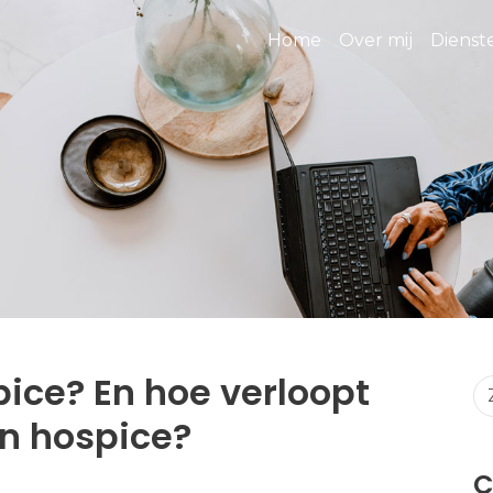
Home
Over mij
Diens
pice? En hoe verloopt
en hospice?
C