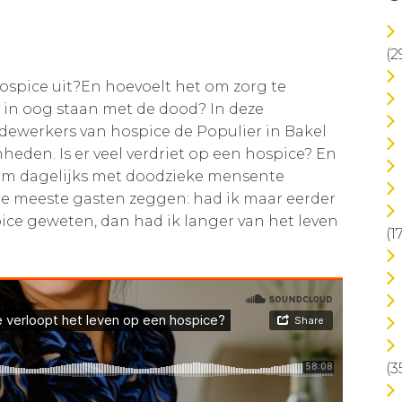
(2
hospice uit?En hoevoelt het om zorg te
in oog staan met de dood? In deze
dewerkers van hospice de Populier in Bakel
eden. Is er veel verdriet op een hospice? En
 om dagelijks met doodzieke mensente
De meeste gasten zeggen: had ik maar eerder
ice geweten, dan had ik langer van het leven
(1
(3