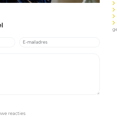
el
ge
uwe reacties