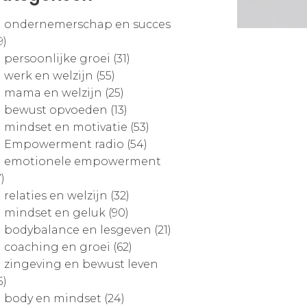
ondernemerschap en succes
9)
persoonlijke groei (31)
werk en welzijn (55)
mama en welzijn (25)
bewust opvoeden (13)
mindset en motivatie (53)
Empowerment radio (54)
emotionele empowerment
7)
relaties en welzijn (32)
mindset en geluk (90)
bodybalance en lesgeven (21)
coaching en groei (62)
zingeving en bewust leven
5)
body en mindset (24)