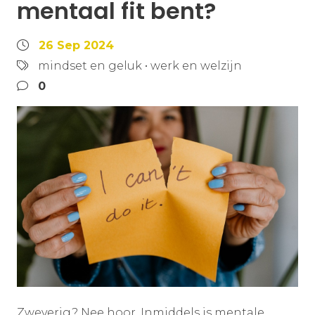
mentaal fit bent?
26 Sep 2024
mindset en geluk
•
werk en welzijn
0
Zweverig? Nee hoor. Inmiddels is mentale