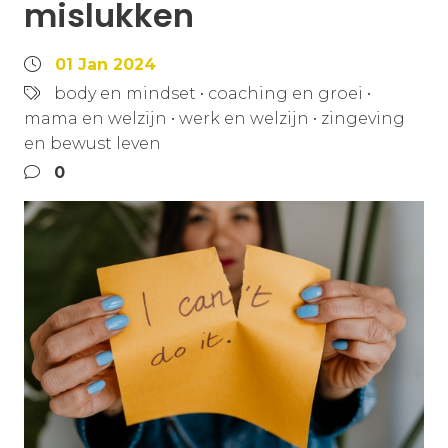
mislukken
01 Jan 2024
body en mindset
•
coaching en groei
•
mama en welzijn
•
werk en welzijn
•
zingeving
en bewust leven
0