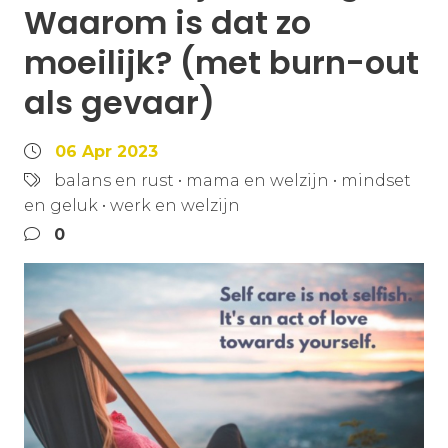
Waarom is dat zo
moeilijk? (met burn-out
als gevaar)
06 Apr 2023
balans en rust
•
mama en welzijn
•
mindset
en geluk
•
werk en welzijn
0