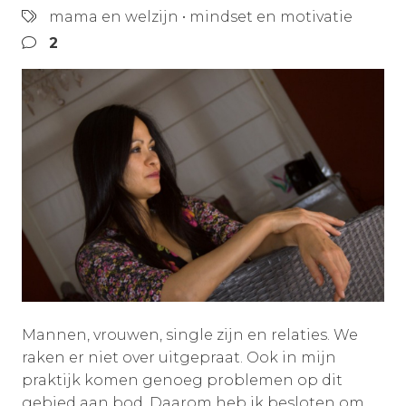
mama en welzijn
•
mindset en motivatie
2
Mannen, vrouwen, single zijn en relaties. We
raken er niet over uitgepraat. Ook in mijn
praktijk komen genoeg problemen op dit
gebied aan bod. Daarom heb ik besloten om