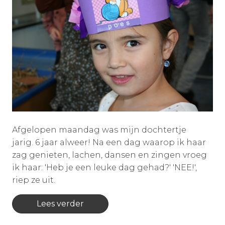
Afgelopen maandag was mijn dochtertje
jarig. 6 jaar alweer! Na een dag waarop ik haar
zag genieten, lachen, dansen en zingen vroeg
ik haar: 'Heb je een leuke dag gehad?' 'NEE!',
riep ze uit.
Lees verder