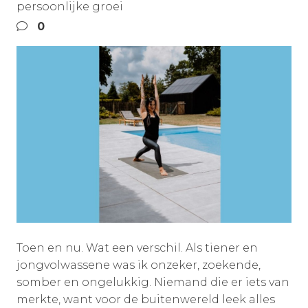
persoonlijke groei
0
Toen en nu. Wat een verschil. Als tiener en
jongvolwassene was ik onzeker, zoekende,
somber en ongelukkig. Niemand die er iets van
merkte, want voor de buitenwereld leek alles