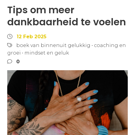
Tips om meer
dankbaarheid te voelen
12 Feb 2025
boek van binnenuit gelukkig
•
coaching en
groei
•
mindset en geluk
0