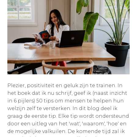
Plezier, positiviteit en geluk zijn te trainen. In
het boek dat ik nu schrijf, geef ik (naast inzicht
in 6 pijlers) 50 tips om mensen te helpen hun
welzijn zelf te versterken. In dit blog deel ik
graag de eerste tip. Elke tip wordt ondersteund
door een uitleg van het 'wat', 'waarom', 'hoe' en
de mogelijke valkuilen. De komende tijd zal ik