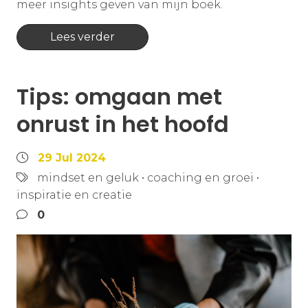
meer insights geven van mijn boek.
Lees verder
Tips: omgaan met
onrust in het hoofd
29 Jul 2024
mindset en geluk
•
coaching en groei
•
inspiratie en creatie
0