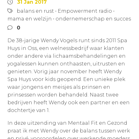
31 Jan 2017
balans en rust
•
Empowerment radio
•
mama en welzijn
•
ondernemerschap en succes
0
De 38-jarige Wendy Vogels runt sinds 2011 Spa
Huys in Oss, een welnessbedrijf waar klanten
onder andere via lichaamsbehandelingen en
yogalessen kunnen onthaasten, uitrusten en
genieten. Vorig jaar november heeft Wendy
Spa Huys voor kids geopend. Een unieke plek
waar jongens en meisjes als prinsen en
prinsessen worden behandeld. Naast twee
bedrijven heeft Wendy ook een partner en een
dochtertje van 1.
In deze uitzending van Mentaal Fit en Gezond
praat ik met Wendy over de balans tussen werk
en privé, vooroordelen over werkende moeders