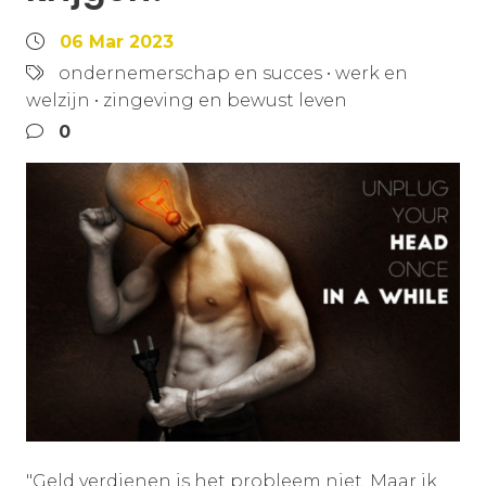
06 Mar 2023
ondernemerschap en succes
•
werk en
welzijn
•
zingeving en bewust leven
0
"Geld verdienen is het probleem niet. Maar ik