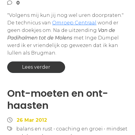
0
"Volgens mij kun jij nog wel uren doorpraten."
De technicus van
Omroep Centraal
wond er
geen doekjes om. Na de uitzending
Van de
Padihalmen tot de Molens
met Inge Dümpel
werd ik er vriendelijk op gewezen dat ik kan
lullen als Brugman.
Lees verder
Ont-moeten en ont-
haasten
26 Mar 2012
balans en rust
•
coaching en groei
•
mindset