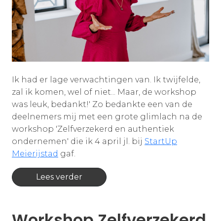
Ik had er lage verwachtingen van. Ik twijfelde,
zal ik komen, wel of niet... Maar, de workshop
was leuk, bedankt!' Zo bedankte een van de
deelnemers mij met een grote glimlach na de
workshop 'Zelfverzekerd en authentiek
ondernemen' die ik 4 april jl. bij
StartUp
Meierijstad
gaf.
Lees verder
Workshop Zelfverzekerd