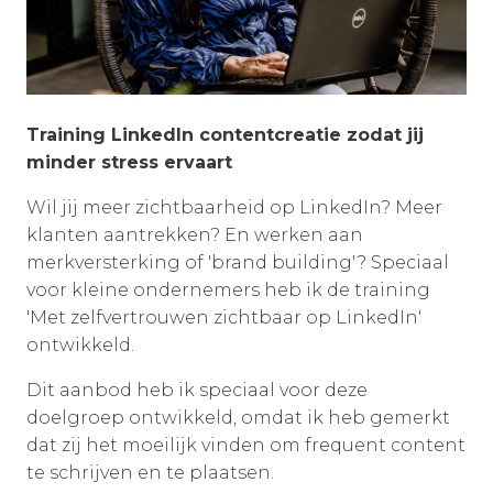
Training LinkedIn contentcreatie zodat jij
minder stress ervaart
Wil jij meer zichtbaarheid op LinkedIn? Meer
klanten aantrekken? En werken aan
merkversterking of 'brand building'? Speciaal
voor kleine ondernemers heb ik de training
'Met zelfvertrouwen zichtbaar op LinkedIn'
ontwikkeld.
Dit aanbod heb ik speciaal voor deze
doelgroep ontwikkeld, omdat ik heb gemerkt
dat zij het moeilijk vinden om frequent content
te schrijven en te plaatsen.