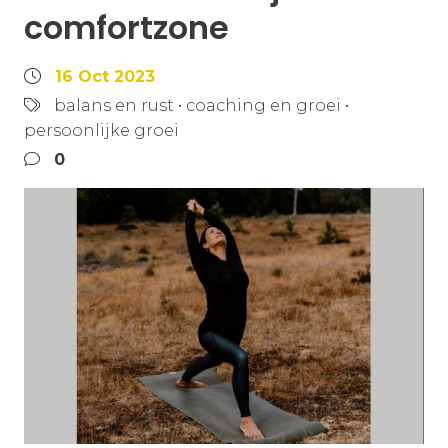
comfortzone
16 Oct 2023
balans en rust
•
coaching en groei
•
persoonlijke groei
0