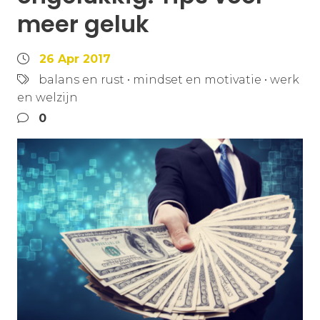
meer geluk
26 Apr 2017
balans en rust
•
mindset en motivatie
•
werk
en welzijn
0