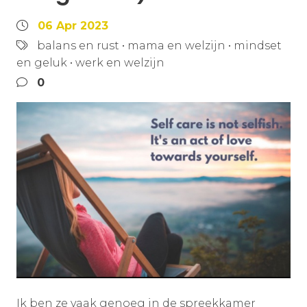
06 Apr 2023
balans en rust
•
mama en welzijn
•
mindset
en geluk
•
werk en welzijn
0
Ik ben ze vaak genoeg in de spreekkamer