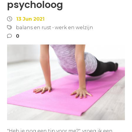
psycholoog
13 Jun 2021
balans en rust
•
werk en welzijn
0
"Heb je nog een tip voor me?", vroeg ik een