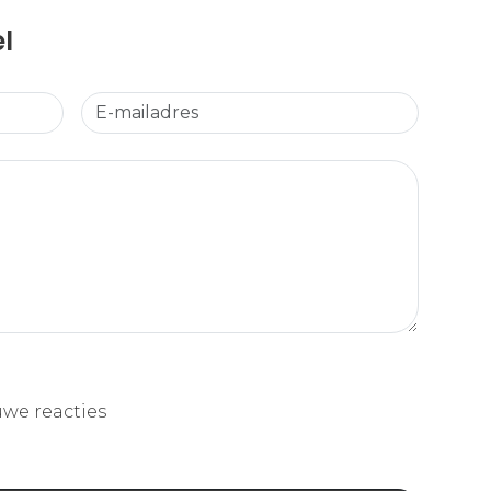
el
uwe reacties