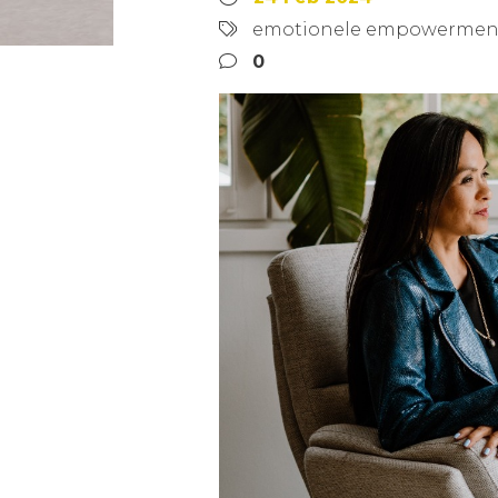
emotionele empowermen
0