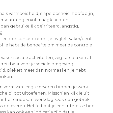
zoals vermoeidheid, slapeloosheid, hoofdpijn,
pierspanning en/of maagklachten.
r dan gebruikelijk geïrriteerd, angstig,
g.
 slechter concentreren, je twijfelt vaker/bent
, of je hebt de behoefte om meer de controle
s vaker sociale activiteiten, zegt afspraken af
reikbaar voor je sociale omgeving.
ooid, piekert meer dan normaal en je hebt
enken.
en vorm van leegte ervaren binnen je werk
he piloot uitoefenen. Misschien kijk je uit
ar het einde van werkdag. Ook een gebrek
 opleveren. Het feit dat je een interesse hebt
s kan ook een indicatie zijn dat je