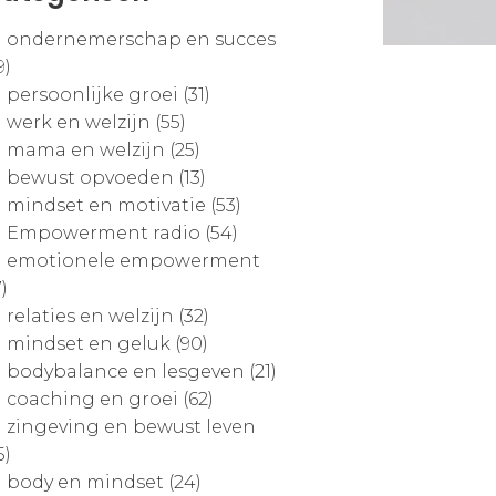
ondernemerschap en succes
9)
persoonlijke groei (31)
werk en welzijn (55)
mama en welzijn (25)
bewust opvoeden (13)
mindset en motivatie (53)
Empowerment radio (54)
emotionele empowerment
7)
relaties en welzijn (32)
mindset en geluk (90)
bodybalance en lesgeven (21)
coaching en groei (62)
zingeving en bewust leven
5)
body en mindset (24)